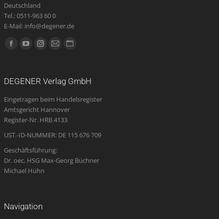
Deutschland
Tel.: 0511-963 60 0
E-Mail: info@degener.de
Finden Sie uns auf:
Facebook
YouTube
Instagram
E-
Website
page
page
page
Mail
page
opens
opens
opens
page
opens
DEGENER Verlag GmbH
in
in
in
opens
in
Eingetragen beim Handelsregister
new
new
new
in
new
Amtsgericht Hannover
window
window
window
new
window
Register-Nr. HRB 4133
window
UST.-ID-NUMMER: DE 115 676 709
Geschäftsführung:
Dr. oec. HSG Max-Georg Büchner
Michael Hühn
Navigation