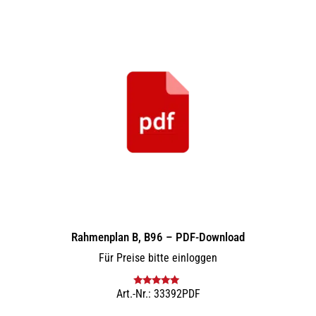
Rahmenplan B, B96 – PDF-Download
Für Preise bitte einloggen
Art.-Nr.: 33392PDF
Bewertet mit
5.00
von 5