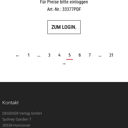
Für Preise bitte einloggen
Art.-Nr.: 33377PDF
ZUM LOGIN.
←
1
…
3
4
5
6
7
…
21
→
Kontakt
DEGENER Verlag GmbH
Sydney Garden 7
30539 Hannover