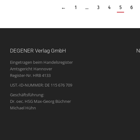
←
1
…
3
4
5
6
DEGENER Verlag GmbH
N
Eingetragen beim Handelsregister
Amtsgericht Hannover
Register-Nr. HRB 4133
UST.-ID-NUMMER: DE 115 676 709
Geschäftsführung:
Dr. oec. HSG Max-Georg Büchner
Michael Hühn