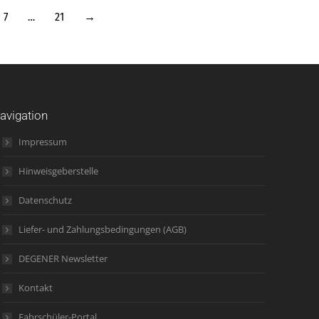
7
…
21
→
avigation
Impressum
Hinweisgeberstelle
Datenschutz
Liefer- und Zahlungsbedingungen (AGB)
DEGENER Newsletter
Kontakt
Fahrschüler-Portal