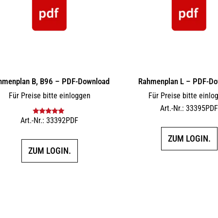
hmenplan B, B96 – PDF-Download
Rahmenplan L – PDF-Do
Für Preise bitte einloggen
Für Preise bitte einlo
Art.-Nr.: 33395PD
Art.-Nr.: 33392PDF
Bewertet mit
5.00
von 5
ZUM LOGIN.
ZUM LOGIN.