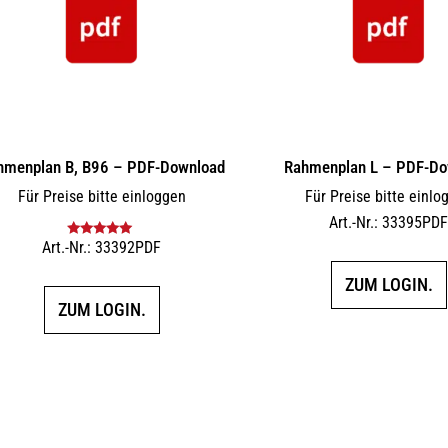
hmenplan B, B96 – PDF-Download
Rahmenplan L – PDF-Do
Für Preise bitte einloggen
Für Preise bitte einlo
Art.-Nr.: 33395PD
Art.-Nr.: 33392PDF
Bewertet mit
5.00
von 5
ZUM LOGIN.
ZUM LOGIN.