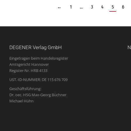
←
1
…
3
4
5
6
DEGENER Verlag GmbH
N
Eingetragen beim Handelsregister
Amtsgericht Hannover
Register-Nr. HRB 4133
UST.-ID-NUMMER: DE 115 676 709
Geschäftsführung:
Dr. oec. HSG Max-Georg Büchner
Michael Hühn