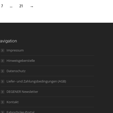
7
…
21
→
avigation
Impressum
Hinweisgeberstelle
Datenschutz
Liefer- und Zahlungsbedingungen (AGB)
DEGENER Newsletter
Kontakt
Fahrschüler-Portal