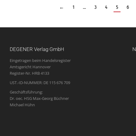
←
1
…
3
4
5
6
DEGENER Verlag GmbH
N
Eingetragen beim Handelsregister
Amtsgericht Hannover
Register-Nr. HRB 4133
UST.-ID-NUMMER: DE 115 676 709
Geschäftsführung:
Dr. oec. HSG Max-Georg Büchner
Michael Hühn