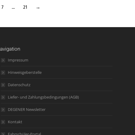
7
…
21
→
avigation
Impressum
Hinweisgeberstelle
Datenschutz
Liefer- und Zahlungsbedingungen (AGB)
DEGENER Newsletter
Kontakt
Fahrschüler-Portal