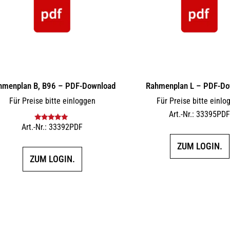
hmenplan B, B96 – PDF-Download
Rahmenplan L – PDF-Do
Für Preise bitte einloggen
Für Preise bitte einlo
Art.-Nr.: 33395PD
Art.-Nr.: 33392PDF
Bewertet mit
5.00
von 5
ZUM LOGIN.
ZUM LOGIN.