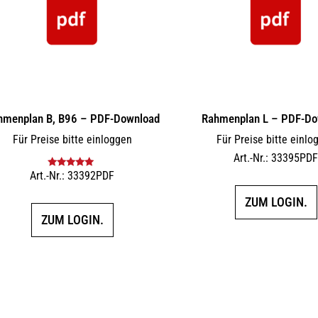
hmenplan B, B96 – PDF-Download
Rahmenplan L – PDF-Do
Für Preise bitte einloggen
Für Preise bitte einlo
Art.-Nr.: 33395PD
Art.-Nr.: 33392PDF
Bewertet mit
5.00
von 5
ZUM LOGIN.
ZUM LOGIN.