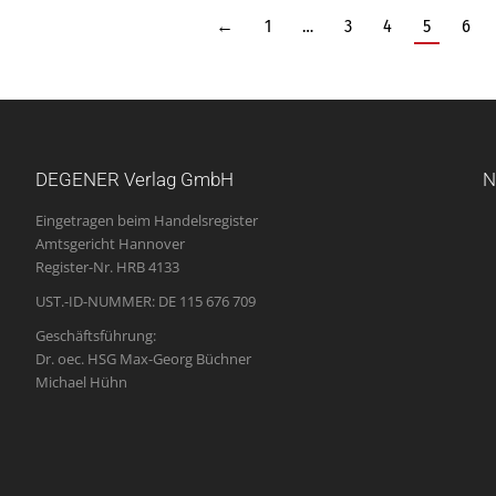
←
1
…
3
4
5
6
DEGENER Verlag GmbH
N
Eingetragen beim Handelsregister
Amtsgericht Hannover
Register-Nr. HRB 4133
UST.-ID-NUMMER: DE 115 676 709
Geschäftsführung:
Dr. oec. HSG Max-Georg Büchner
Michael Hühn