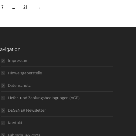
7
…
21
→
avigation
Impressum
Hinweisgeberstelle
Datenschutz
Liefer- und Zahlungsbedingungen (AGB)
DEGENER Newsletter
Kontakt
Fahrschüler-Portal