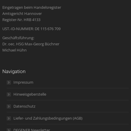
in
in
in
opens
in
Eingetragen beim Handelsregister
new
new
new
in
new
Amtsgericht Hannover
window
window
window
new
window
Register-Nr. HRB 4133
window
UST.-ID-NUMMER: DE 115 676 709
Geschäftsführung:
Dr. oec. HSG Max-Georg Büchner
Michael Hühn
Navigation
Impressum
Hinweisgeberstelle
Datenschutz
Liefer- und Zahlungsbedingungen (AGB)
DEGENER Newsletter