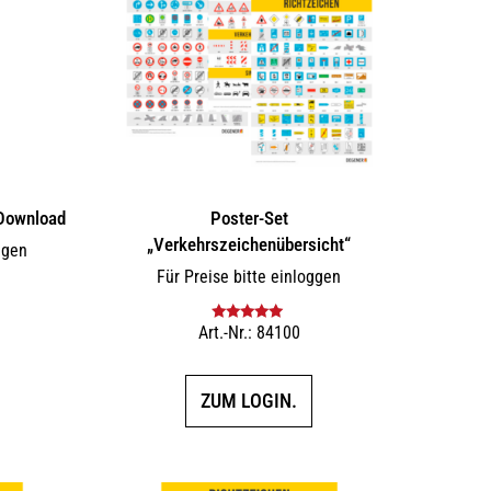
Download
Poster-Set
„Verkehrszeichenübersicht“
ggen
Für Preise bitte einloggen
F
Art.-Nr.: 84100
Bewertet mit
5.00
von 5
ZUM LOGIN.