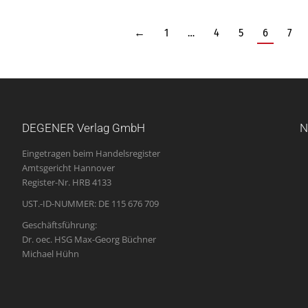
←
1
…
4
5
6
7
DEGENER Verlag GmbH
N
Eingetragen beim Handelsregister
Amtsgericht Hannover
Register-Nr. HRB 4133
UST.-ID-NUMMER: DE 115 676 709
Geschäftsführung:
Dr. oec. HSG Max-Georg Büchner
Michael Hühn