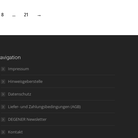
8
…
21
→
avigation
Impressum
Hinweisgeberstelle
Datenschutz
Liefer- und Zahlungsbedingungen (AGB)
DEGENER Newsletter
Kontakt