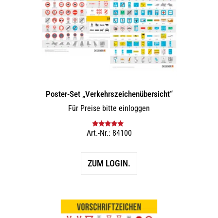
Poster-Set „Verkehrszeichenübersicht“
Für Preise bitte einloggen
Art.-Nr.: 84100
Bewertet mit
5.00
von 5
ZUM LOGIN.