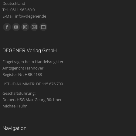
Deutschland
Tel.: 0511-963 60 0
E-Mail: info@degener.de
Finden Sie uns auf:
Facebook
YouTube
Instagram
E-
Website
page
page
page
Mail
page
opens
opens
opens
page
opens
DEGENER Verlag GmbH
in
in
in
opens
in
Eingetragen beim Handelsregister
new
new
new
in
new
Amtsgericht Hannover
window
window
window
new
window
Register-Nr. HRB 4133
window
UST.-ID-NUMMER: DE 115 676 709
Geschäftsführung:
Dr. oec. HSG Max-Georg Büchner
Michael Hühn
Navigation