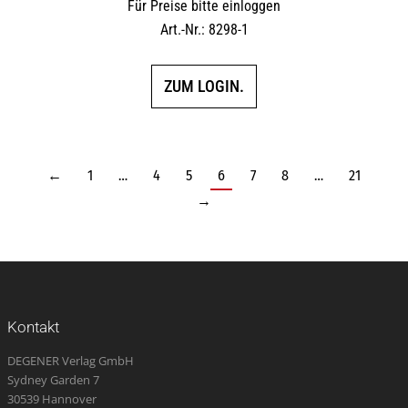
Für Preise bitte einloggen
Art.-Nr.: 8298-1
ZUM LOGIN.
←
1
…
4
5
6
7
8
…
21
→
Kontakt
DEGENER Verlag GmbH
Sydney Garden 7
30539 Hannover