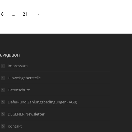
8
…
21
→
avigation
Impressum
Hinweisgeberstelle
Datenschutz
Liefer- und Zahlungsbedingungen (AGB)
DEGENER Newsletter
Kontakt