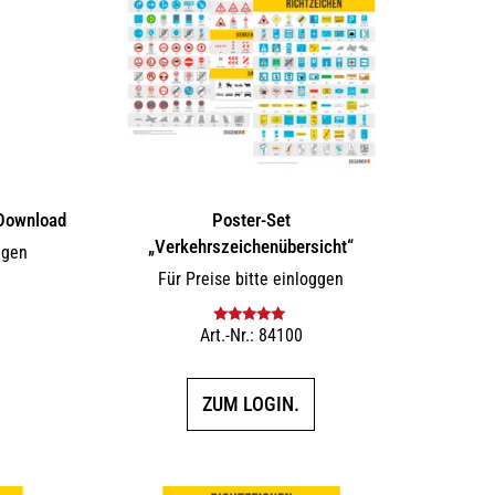
Download
Poster-Set
„Verkehrszeichenübersicht“
ggen
Für Preise bitte einloggen
F
Art.-Nr.: 84100
Bewertet mit
5.00
von 5
ZUM LOGIN.