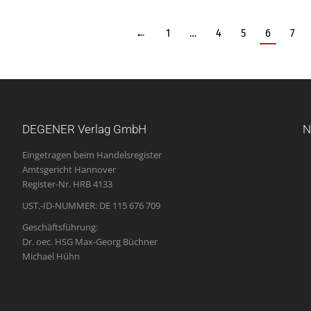
←
1
…
4
5
6
7
DEGENER Verlag GmbH
N
Eingetragen beim Handelsregister
Amtsgericht Hannover
Register-Nr. HRB 4133
UST.-ID-NUMMER: DE 115 676 709
Geschäftsführung:
Dr. oec. HSG Max-Georg Büchner
Michael Hühn