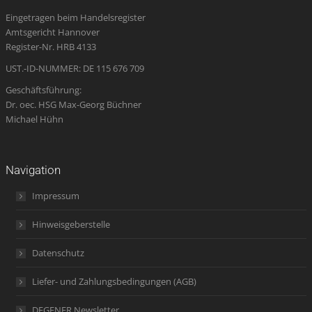
in
in
in
opens
in
Eingetragen beim Handelsregister
new
new
new
in
new
Amtsgericht Hannover
window
window
window
new
window
Register-Nr. HRB 4133
window
UST.-ID-NUMMER: DE 115 676 709
Geschäftsführung:
Dr. oec. HSG Max-Georg Büchner
Michael Hühn
Navigation
Impressum
Hinweisgeberstelle
Datenschutz
Liefer- und Zahlungsbedingungen (AGB)
DEGENER Newsletter