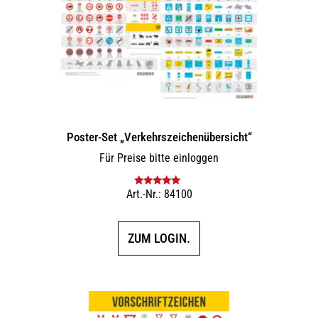
Poster-Set „Verkehrszeichenübersicht“
Für Preise bitte einloggen
Art.-Nr.: 84100
Bewertet mit
5.00
von 5
ZUM LOGIN.