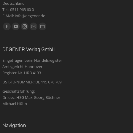
Deutschland
Tel.: 0511-963 60 0
E-Mail: info@degener.de
Finden Sie uns auf:
Facebook
YouTube
Instagram
E-
Website
page
page
page
Mail
page
opens
opens
opens
page
opens
DEGENER Verlag GmbH
in
in
in
opens
in
Eingetragen beim Handelsregister
new
new
new
in
new
Amtsgericht Hannover
window
window
window
new
window
Register-Nr. HRB 4133
window
UST.-ID-NUMMER: DE 115 676 709
Geschäftsführung:
Dr. oec. HSG Max-Georg Büchner
Michael Hühn
Navigation