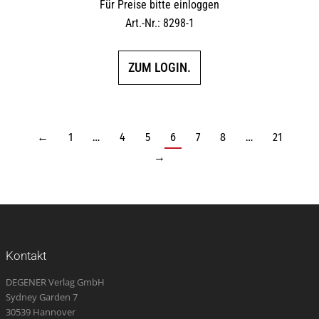
Für Preise bitte einloggen
Art.-Nr.: 8298-1
ZUM LOGIN.
←
1
…
4
5
6
7
8
…
21
→
Kontakt
DEGENER Verlag GmbH
Sydney Garden 7
30539 Hannover