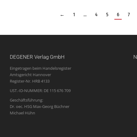
←
1
…
4
5
6
7
DEGENER Verlag GmbH
N
Eingetragen beim Handelsregister
Amtsgericht Hannover
Register-Nr. HRB 4133
UST.-ID-NUMMER: DE 115 676 709
Geschäftsführung:
Dr. oec. HSG Max-Georg Büchner
Michael Hühn