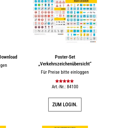
Download
Poster-Set
„Verkehrszeichenübersicht“
ggen
Für Preise bitte einloggen
F
Art.-Nr.: 84100
Bewertet mit
5.00
von 5
ZUM LOGIN.