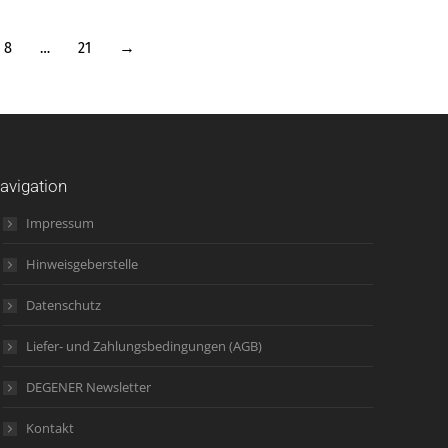
8
…
21
→
avigation
Impressum
Hinweisgeberstelle
Datenschutz
Liefer- und Zahlungsbedingungen (AGB)
DEGENER Newsletter
Kontakt