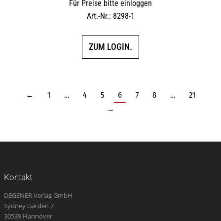
Für Preise bitte einloggen
Art.-Nr.: 8298-1
ZUM LOGIN.
←
1
…
4
5
6
7
8
…
21
→
Kontakt
DEGENER Verlag GmbH
Sydney Garden 7
30539 Hannover