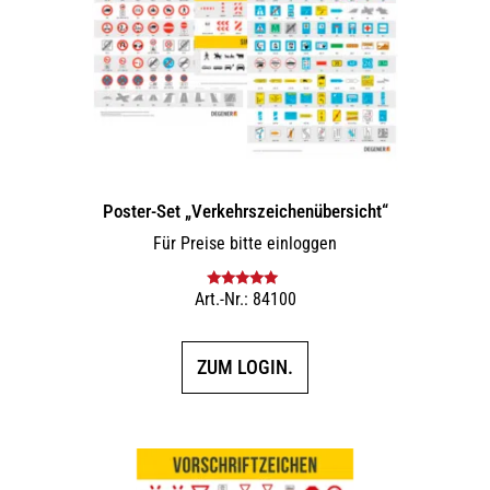
Poster-Set „Verkehrszeichenübersicht“
Für Preise bitte einloggen
Art.-Nr.: 84100
Bewertet mit
5.00
von 5
ZUM LOGIN.