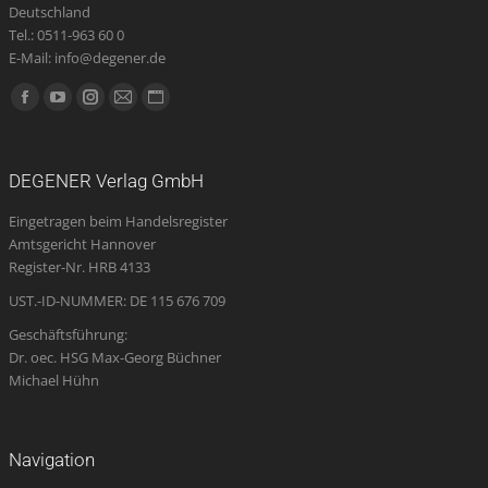
Deutschland
Tel.: 0511-963 60 0
E-Mail: info@degener.de
Finden Sie uns auf:
Facebook
YouTube
Instagram
E-
Website
page
page
page
Mail
page
opens
opens
opens
page
opens
DEGENER Verlag GmbH
in
in
in
opens
in
Eingetragen beim Handelsregister
new
new
new
in
new
Amtsgericht Hannover
window
window
window
new
window
Register-Nr. HRB 4133
window
UST.-ID-NUMMER: DE 115 676 709
Geschäftsführung:
Dr. oec. HSG Max-Georg Büchner
Michael Hühn
Navigation