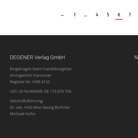
←
1
…
4
5
6
7
DEGENER Verlag GmbH
N
Eingetragen beim Handelsregister
Amtsgericht Hannover
Register-Nr. HRB 4133
UST.-ID-NUMMER: DE 115 676 709
Geschäftsführung:
Dr. oec. HSG Max-Georg Büchner
Michael Hühn