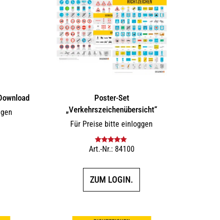
Download
Poster-Set
„Verkehrszeichenübersicht“
ggen
Für Preise bitte einloggen
F
Art.-Nr.: 84100
Bewertet mit
5.00
von 5
ZUM LOGIN.