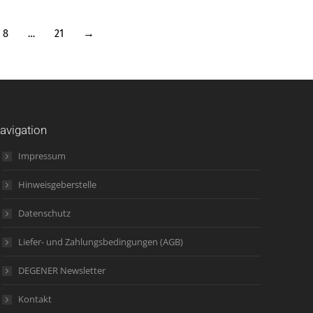
8
…
21
→
avigation
Impressum
Hinweisgeberstelle
Datenschutz
Liefer- und Zahlungsbedingungen (AGB)
DEGENER Newsletter
Kontakt