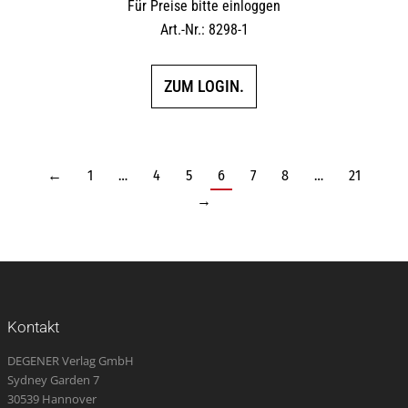
Für Preise bitte einloggen
Art.-Nr.: 8298-1
ZUM LOGIN.
←
1
…
4
5
6
7
8
…
21
→
Kontakt
DEGENER Verlag GmbH
Sydney Garden 7
30539 Hannover