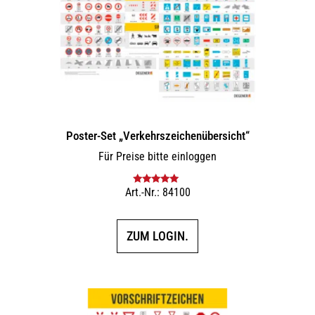
Poster-Set „Verkehrszeichenübersicht“
Für Preise bitte einloggen
Art.-Nr.: 84100
Bewertet mit
5.00
von 5
ZUM LOGIN.