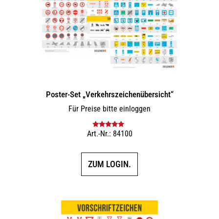
Poster-Set „Verkehrszeichenübersicht“
Für Preise bitte einloggen
Art.-Nr.: 84100
Bewertet mit
5.00
von 5
ZUM LOGIN.