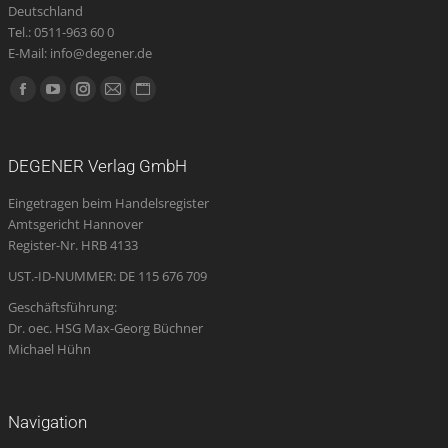
Deutschland
Tel.: 0511-963 60 0
E-Mail: info@degener.de
Finden Sie uns auf:
Facebook
YouTube
Instagram
E-
Website
page
page
page
Mail
page
opens
opens
opens
page
opens
DEGENER Verlag GmbH
in
in
in
opens
in
Eingetragen beim Handelsregister
new
new
new
in
new
Amtsgericht Hannover
window
window
window
new
window
Register-Nr. HRB 4133
window
UST.-ID-NUMMER: DE 115 676 709
Geschäftsführung:
Dr. oec. HSG Max-Georg Büchner
Michael Hühn
Navigation