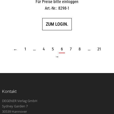
Für Preise bitte einloggen
Art.-Nr.: 8298-1
ZUM LOGIN.
←
1
…
4
5
6
7
8
…
21
→
Kontakt
DEGENER Verlag GmbH
Sydney Garden 7
30539 Hannover