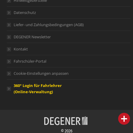
Hinweisgeberstelle
Datenschutz
Liefer- und Zahlungsbedingungen (AGB)
DEGENER Newsletter
Kontakt
Fahrschüler-Portal
Cookie-Einstellungen anpassen
360° Login für Fahrlehrer
(Online-Verwaltung)
person
IHR FACHBERATER
© 2026
campaign
WERBEMATERIAL