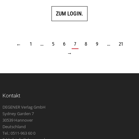
ZUM LOGIN.
←
1
…
5
6
7
8
9
…
21
→
Kontakt
DEGENER Verlag GmbH
Sydney Garden 7
30539 Hannover
Deutschland
Tel.: 0511-963 60 0