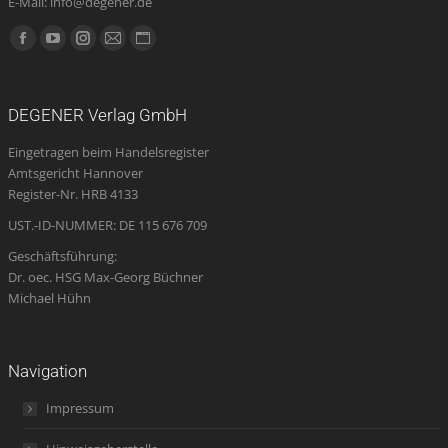
E-Mail: info@degener.de
Finden Sie uns auf:
Facebook
YouTube
Instagram
E-
Website
page
page
page
Mail
page
opens
opens
opens
page
opens
DEGENER Verlag GmbH
in
in
in
opens
in
Eingetragen beim Handelsregister
new
new
new
in
new
Amtsgericht Hannover
window
window
window
new
window
Register-Nr. HRB 4133
window
UST.-ID-NUMMER: DE 115 676 709
Geschäftsführung:
Dr. oec. HSG Max-Georg Büchner
Michael Hühn
Navigation
Impressum