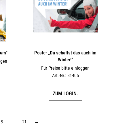
aum“
Poster „Du schaffst das auch im
Winter!“
ggen
Für Preise bitte einloggen
Art.-Nr.: 81405
ZUM LOGIN.
9
…
21
→