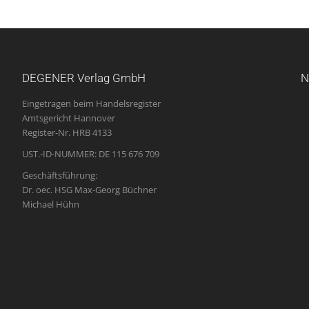
DEGENER Verlag GmbH
N
Eingetragen beim Handelsregister
Amtsgericht Hannover
Register-Nr. HRB 4133
UST.-ID-NUMMER: DE 115 676 709
Geschäftsführung:
Dr. oec. HSG Max-Georg Büchner
Michael Hühn