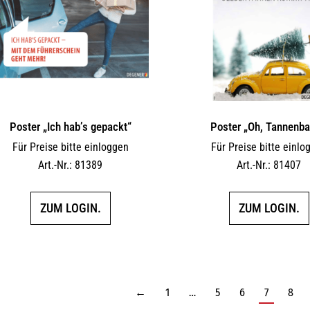
Poster „Ich hab’s gepackt“
Poster „Oh, Tannenb
Für Preise bitte einloggen
Für Preise bitte einlo
Art.-Nr.: 81389
Art.-Nr.: 81407
ZUM LOGIN.
ZUM LOGIN.
←
1
…
5
6
7
8