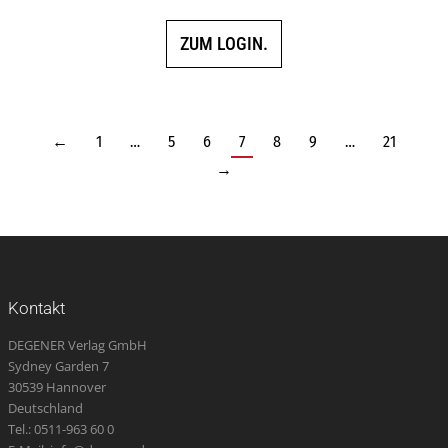
ZUM LOGIN.
←
1
…
5
6
7
8
9
…
21
→
Kontakt
DEGENER Verlag GmbH
Sydney Garden 7
30539 Hannover
Deutschland
Tel.: 0511-963 60 0