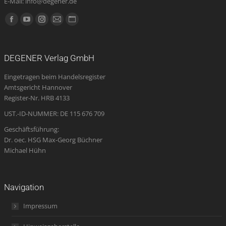
E-Mail: info@degener.de
Finden Sie uns auf:
Facebook
YouTube
Instagram
E-
Website
page
page
page
Mail
page
opens
opens
opens
page
opens
DEGENER Verlag GmbH
in
in
in
opens
in
Eingetragen beim Handelsregister
new
new
new
in
new
Amtsgericht Hannover
window
window
window
new
window
Register-Nr. HRB 4133
window
UST.-ID-NUMMER: DE 115 676 709
Geschäftsführung:
Dr. oec. HSG Max-Georg Büchner
Michael Hühn
Navigation
Impressum