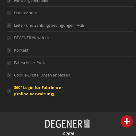
Hinweisgeberstelle
Datenschutz
Liefer- und Zahlungsbedingungen (AGB)
DEGENER Newsletter
Kontakt
Fahrschüler-Portal
Cookie-Einstellungen anpassen
360° Login für Fahrlehrer
(Online-Verwaltung)
person
IHR FACHBERATER
© 2026
campaign
WERBEMATERIAL