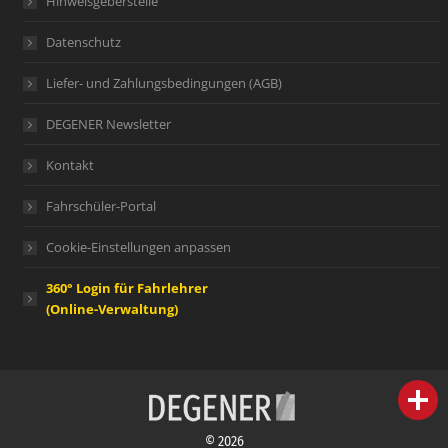
Hinweisgeberstelle
Datenschutz
Liefer- und Zahlungsbedingungen (AGB)
DEGENER Newsletter
Kontakt
Fahrschüler-Portal
Cookie-Einstellungen anpassen
360° Login für Fahrlehrer
(Online-Verwaltung)
person
IHR FACHBERATER
© 2026
campaign
WERBEMATERIAL