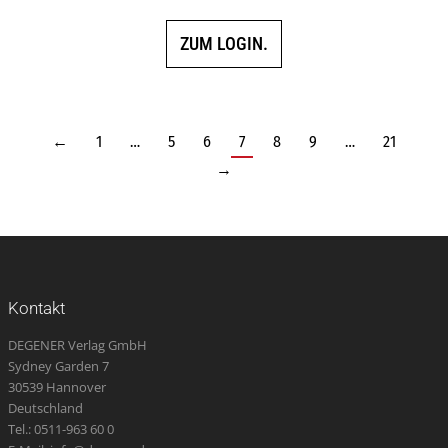
ZUM LOGIN.
←
1
…
5
6
7
8
9
…
21
→
Kontakt
DEGENER Verlag GmbH
Sydney Garden 7
30539 Hannover
Deutschland
Tel.: 0511-963 60 0