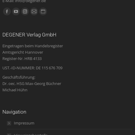
E-Mail: info@degener.de
Finden Sie uns auf:
Facebook
YouTube
Instagram
E-
Website
page
page
page
Mail
page
opens
opens
opens
page
opens
DEGENER Verlag GmbH
in
in
in
opens
in
Eingetragen beim Handelsregister
new
new
new
in
new
Amtsgericht Hannover
window
window
window
new
window
Register-Nr. HRB 4133
window
UST.-ID-NUMMER: DE 115 676 709
Geschäftsführung:
Dr. oec. HSG Max-Georg Büchner
Michael Hühn
Navigation
Impressum