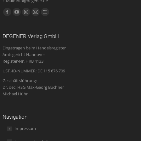
E-Mail: info@degener.de
Finden Sie uns auf:
Facebook
YouTube
Instagram
E-
Website
page
page
page
Mail
page
opens
opens
opens
page
opens
DEGENER Verlag GmbH
in
in
in
opens
in
Eingetragen beim Handelsregister
new
new
new
in
new
Amtsgericht Hannover
window
window
window
new
window
Register-Nr. HRB 4133
window
UST.-ID-NUMMER: DE 115 676 709
Geschäftsführung:
Dr. oec. HSG Max-Georg Büchner
Michael Hühn
Navigation
Impressum