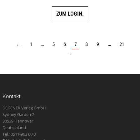
ZUM LOGIN.
←
1
…
5
6
7
8
9
…
21
→
Kontakt
DEGENER Verlag GmbH
Sydney Garden 7
30539 Hannover
Deutschland
Tel.: 0511-963 60 0