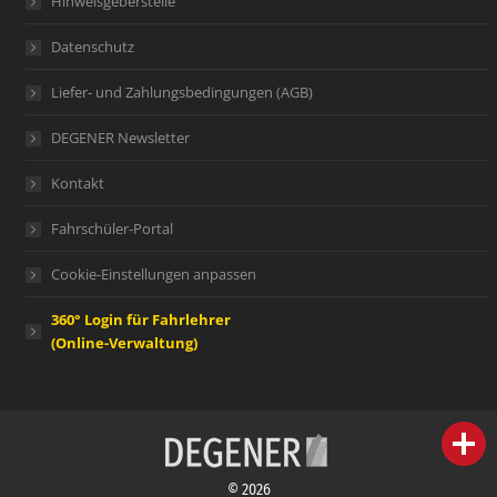
Hinweisgeberstelle
Datenschutz
Liefer- und Zahlungsbedingungen (AGB)
DEGENER Newsletter
Kontakt
Fahrschüler-Portal
Cookie-Einstellungen anpassen
360° Login für Fahrlehrer
(Online-Verwaltung)
person
IHR FACHBERATER
© 2026
campaign
WERBEMATERIAL