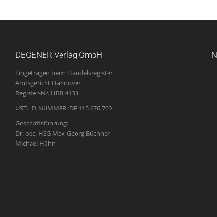
DEGENER Verlag GmbH
N
Eingetragen beim Handelsregister
Amtsgericht Hannover
Register-Nr. HRB 4133
UST.-ID-NUMMER: DE 115 676 709
Geschäftsführung:
Dr. oec. HSG Max-Georg Büchner
Michael Hühn