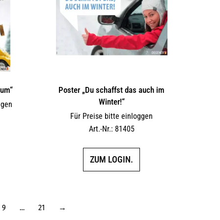
aum“
Poster „Du schaffst das auch im
Winter!“
ggen
Für Preise bitte einloggen
Art.-Nr.: 81405
ZUM LOGIN.
9
…
21
→