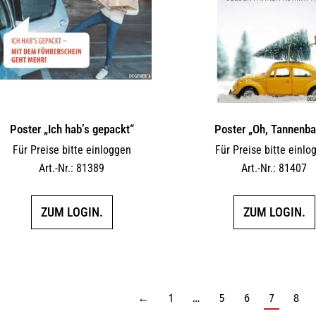
Poster „Ich hab’s gepackt“
Poster „Oh, Tannenb
Für Preise bitte einloggen
Für Preise bitte einlo
Art.-Nr.: 81389
Art.-Nr.: 81407
ZUM LOGIN.
ZUM LOGIN.
←
1
…
5
6
7
8