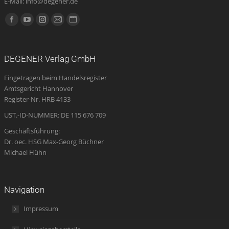
E-Mail: info@degener.de
Finden Sie uns auf:
Facebook
YouTube
Instagram
E-
Website
page
page
page
Mail
page
opens
opens
opens
page
opens
DEGENER Verlag GmbH
in
in
in
opens
in
Eingetragen beim Handelsregister
new
new
new
in
new
Amtsgericht Hannover
window
window
window
new
window
Register-Nr. HRB 4133
window
UST.-ID-NUMMER: DE 115 676 709
Geschäftsführung:
Dr. oec. HSG Max-Georg Büchner
Michael Hühn
Navigation
Impressum