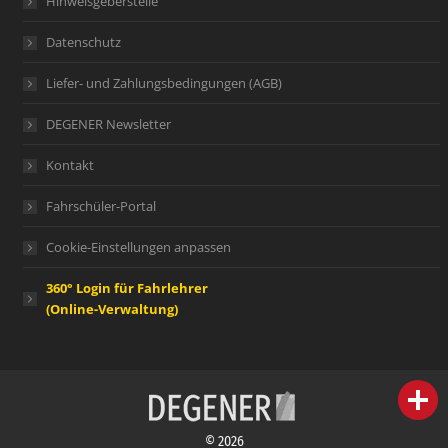
Hinweisgeberstelle
Datenschutz
Liefer- und Zahlungsbedingungen (AGB)
DEGENER Newsletter
Kontakt
Fahrschüler-Portal
Cookie-Einstellungen anpassen
360° Login für Fahrlehrer
(Online-Verwaltung)
person
IHR FACHBERATER
© 2026
campaign
WERBEMATERIAL