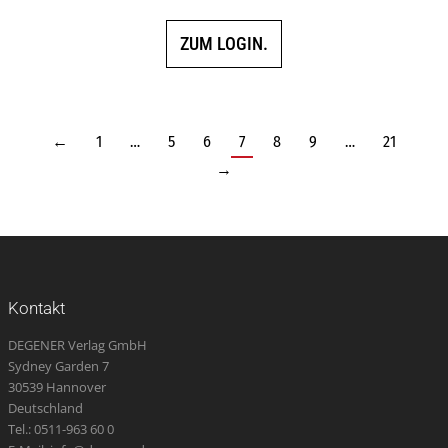
ZUM LOGIN.
←
1
…
5
6
7
8
9
…
21
→
Kontakt
DEGENER Verlag GmbH
Sydney Garden 7
30539 Hannover
Deutschland
Tel.: 0511-963 60 0