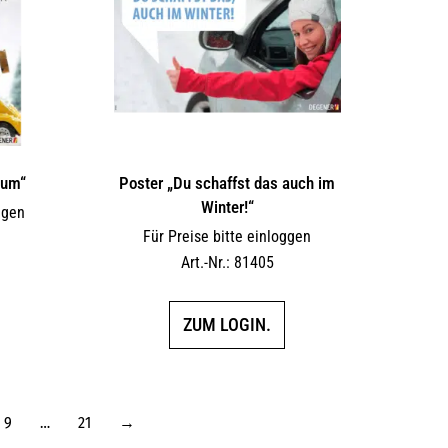
aum“
Poster „Du schaffst das auch im
Winter!“
ggen
Für Preise bitte einloggen
Art.-Nr.: 81405
ZUM LOGIN.
9
…
21
→