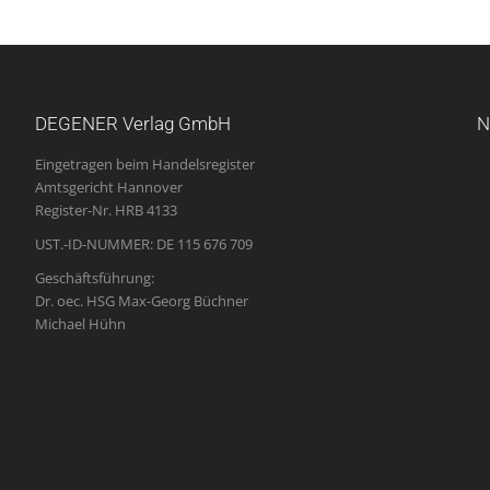
DEGENER Verlag GmbH
N
Eingetragen beim Handelsregister
Amtsgericht Hannover
Register-Nr. HRB 4133
UST.-ID-NUMMER: DE 115 676 709
Geschäftsführung:
Dr. oec. HSG Max-Georg Büchner
Michael Hühn