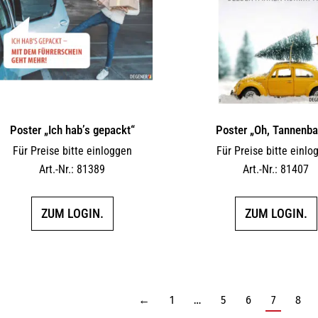
Poster „Ich hab’s gepackt“
Poster „Oh, Tannenb
Für Preise bitte einloggen
Für Preise bitte einlo
Art.-Nr.: 81389
Art.-Nr.: 81407
ZUM LOGIN.
ZUM LOGIN.
←
1
…
5
6
7
8