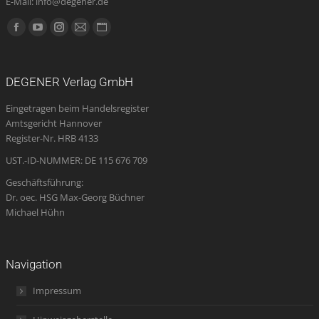
E-Mail: info@degener.de
Finden Sie uns auf:
Facebook
YouTube
Instagram
E-
Website
page
page
page
Mail
page
opens
opens
opens
page
opens
DEGENER Verlag GmbH
in
in
in
opens
in
Eingetragen beim Handelsregister
new
new
new
in
new
Amtsgericht Hannover
window
window
window
new
window
Register-Nr. HRB 4133
window
UST.-ID-NUMMER: DE 115 676 709
Geschäftsführung:
Dr. oec. HSG Max-Georg Büchner
Michael Hühn
Navigation
Impressum