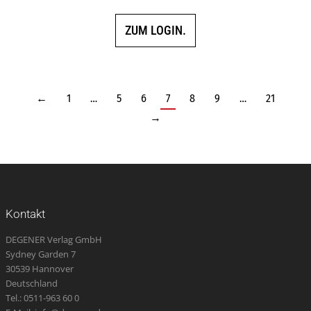
ZUM LOGIN.
←
1
…
5
6
7
8
9
…
21
→
Kontakt
DEGENER Verlag GmbH
Sydney Garden 7
30539 Hannover
Deutschland
Tel.: 0511-963 60 0