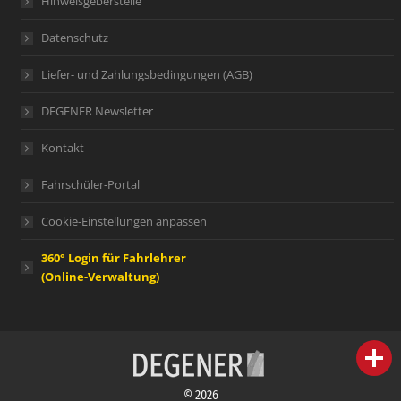
Hinweisgeberstelle
Datenschutz
Liefer- und Zahlungsbedingungen (AGB)
DEGENER Newsletter
Kontakt
Fahrschüler-Portal
Cookie-Einstellungen anpassen
360° Login für Fahrlehrer
(Online-Verwaltung)
person
IHR FACHBERATER
© 2026
campaign
WERBEMATERIAL