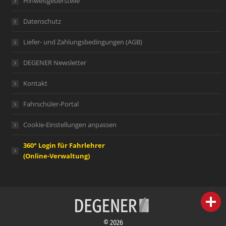
Hinweisgeberstelle
Datenschutz
Liefer- und Zahlungsbedingungen (AGB)
DEGENER Newsletter
Kontakt
Fahrschüler-Portal
Cookie-Einstellungen anpassen
360° Login für Fahrlehrer
(Online-Verwaltung)
person
IHR FACHBERATER
© 2026
campaign
WERBEMATERIAL