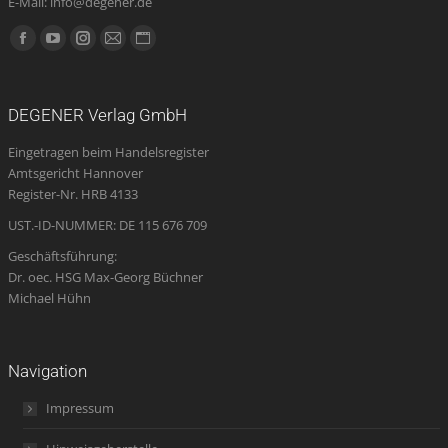
E-Mail: info@degener.de
Finden Sie uns auf:
Facebook
YouTube
Instagram
E-
Website
page
page
page
Mail
page
opens
opens
opens
page
opens
DEGENER Verlag GmbH
in
in
in
opens
in
Eingetragen beim Handelsregister
new
new
new
in
new
Amtsgericht Hannover
window
window
window
new
window
Register-Nr. HRB 4133
window
UST.-ID-NUMMER: DE 115 676 709
Geschäftsführung:
Dr. oec. HSG Max-Georg Büchner
Michael Hühn
Navigation
Impressum