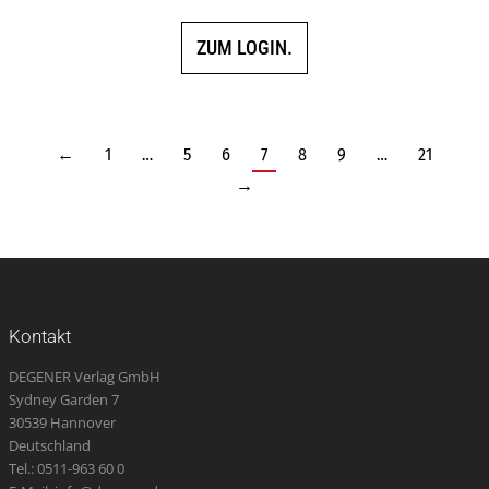
ZUM LOGIN.
←
1
…
5
6
7
8
9
…
21
→
Kontakt
DEGENER Verlag GmbH
Sydney Garden 7
30539 Hannover
Deutschland
Tel.: 0511-963 60 0