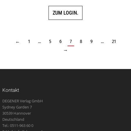
ZUM LOGIN.
←
1
…
5
6
7
8
9
…
21
→
Kontakt
DEGENER Verlag GmbH
Sydney Garden 7
30539 Hannover
Deutschland
Tel.: 0511-963 60 0