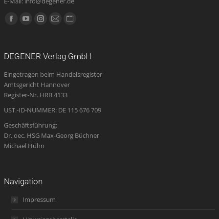
E-Mail: info@degener.de
Finden Sie uns auf:
Facebook
YouTube
Instagram
E-
Website
page
page
page
Mail
page
opens
opens
opens
page
opens
DEGENER Verlag GmbH
in
in
in
opens
in
Eingetragen beim Handelsregister
new
new
new
in
new
Amtsgericht Hannover
window
window
window
new
window
Register-Nr. HRB 4133
window
UST.-ID-NUMMER: DE 115 676 709
Geschäftsführung:
Dr. oec. HSG Max-Georg Büchner
Michael Hühn
Navigation
Impressum