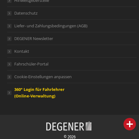
Hinweisgeberstelle
Datenschutz
Liefer- und Zahlungsbedingungen (AGB)
DEGENER Newsletter
Kontakt
Fahrschüler-Portal
Cookie-Einstellungen anpassen
360° Login für Fahrlehrer
(Online-Verwaltung)
person
IHR FACHBERATER
© 2026
campaign
WERBEMATERIAL