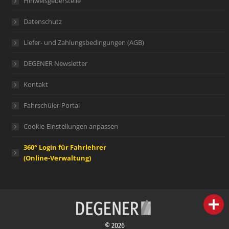
Hinweisgeberstelle
Datenschutz
Liefer- und Zahlungsbedingungen (AGB)
DEGENER Newsletter
Kontakt
Fahrschüler-Portal
Cookie-Einstellungen anpassen
360° Login für Fahrlehrer
(Online-Verwaltung)
person
IHR FACHBERATER
© 2026
campaign
WERBEMATERIAL