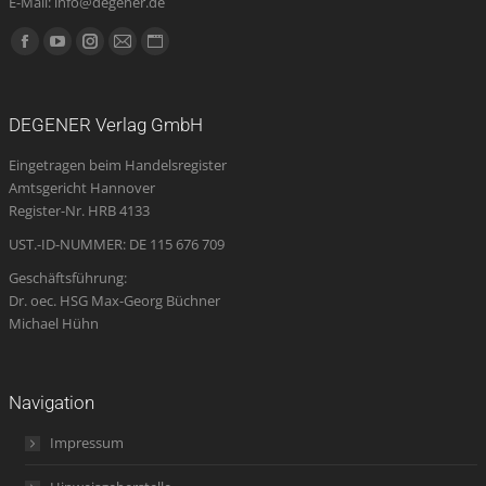
E-Mail: info@degener.de
Finden Sie uns auf:
Facebook
YouTube
Instagram
E-
Website
page
page
page
Mail
page
opens
opens
opens
page
opens
DEGENER Verlag GmbH
in
in
in
opens
in
Eingetragen beim Handelsregister
new
new
new
in
new
Amtsgericht Hannover
window
window
window
new
window
Register-Nr. HRB 4133
window
UST.-ID-NUMMER: DE 115 676 709
Geschäftsführung:
Dr. oec. HSG Max-Georg Büchner
Michael Hühn
Navigation
Impressum