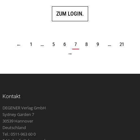
ZUM LOGIN.
←
1
…
5
6
7
8
9
…
21
→
Kontakt
DEGENER Verlag GmbH
Sydney Garden 7
30539 Hannover
Deutschland
Tel.: 0511-963 60 0