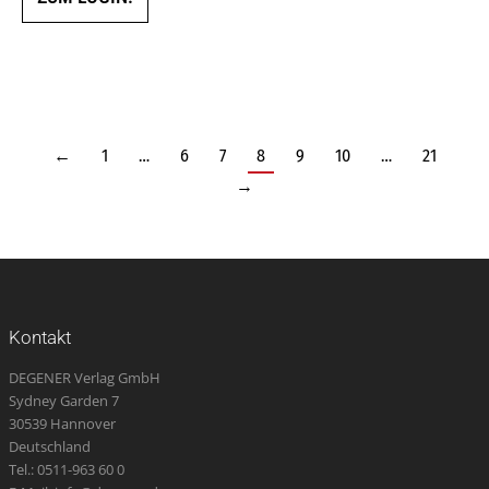
←
1
…
6
7
8
9
10
…
21
→
Kontakt
DEGENER Verlag GmbH
Sydney Garden 7
30539 Hannover
Deutschland
Tel.: 0511-963 60 0