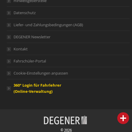
Hinweisgeberstelle
Datenschutz
Liefer- und Zahlungsbedingungen (AGB)
DEGENER Newsletter
Kontakt
Fahrschüler-Portal
Cookie-Einstellungen anpassen
360° Login für Fahrlehrer
(Online-Verwaltung)
person
IHR FACHBERATER
© 2026
campaign
WERBEMATERIAL