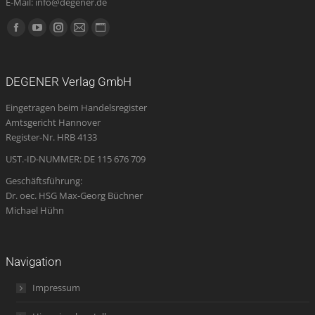
E-Mail: info@degener.de
Finden Sie uns auf:
Facebook
YouTube
Instagram
E-
Website
page
page
page
Mail
page
opens
opens
opens
page
opens
DEGENER Verlag GmbH
in
in
in
opens
in
Eingetragen beim Handelsregister
new
new
new
in
new
Amtsgericht Hannover
window
window
window
new
window
Register-Nr. HRB 4133
window
UST.-ID-NUMMER: DE 115 676 709
Geschäftsführung:
Dr. oec. HSG Max-Georg Büchner
Michael Hühn
Navigation
Impressum