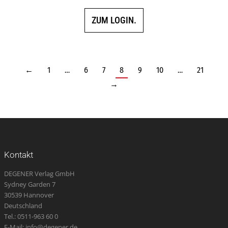
ZUM LOGIN.
←
1
…
6
7
8
9
10
…
21
→
Kontakt
DEGENER Verlag GmbH
Sydney Garden 7
30539 Hannover
Deutschland
Tel.: 0511-963 60 0
E-Mail: info@degener.de