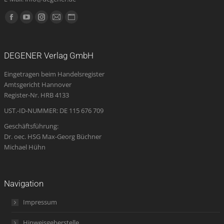
Finden Sie uns auf:
Facebook
YouTube
Instagram
E-
Website
page
page
page
Mail
page
opens
opens
opens
page
opens
DEGENER Verlag GmbH
in
in
in
opens
in
Eingetragen beim Handelsregister
new
new
new
in
new
Amtsgericht Hannover
window
window
window
new
window
Register-Nr. HRB 4133
window
UST.-ID-NUMMER: DE 115 676 709
Geschäftsführung:
Dr. oec. HSG Max-Georg Büchner
Michael Hühn
Navigation
Impressum
Hinweisgeberstelle