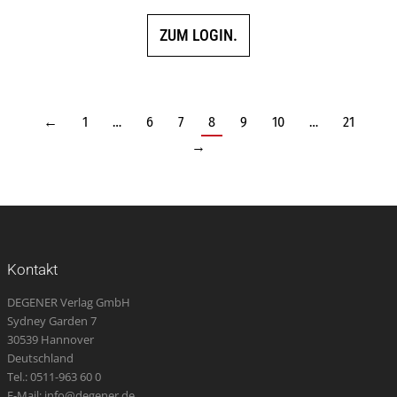
ZUM LOGIN.
←
1
…
6
7
8
9
10
…
21
→
Kontakt
DEGENER Verlag GmbH
Sydney Garden 7
30539 Hannover
Deutschland
Tel.: 0511-963 60 0
E-Mail: info@degener.de