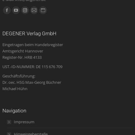
Finden Sie uns auf:
Facebook
YouTube
Instagram
E-
Website
page
page
page
Mail
page
opens
opens
opens
page
opens
DEGENER Verlag GmbH
in
in
in
opens
in
Eingetragen beim Handelsregister
new
new
new
in
new
Amtsgericht Hannover
window
window
window
new
window
Register-Nr. HRB 4133
window
UST.-ID-NUMMER: DE 115 676 709
Geschäftsführung:
Dr. oec. HSG Max-Georg Büchner
Michael Hühn
Navigation
Impressum
Hinweisgeberstelle