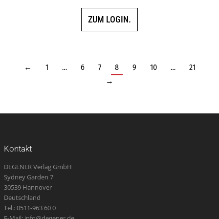
ZUM LOGIN.
←
1
…
6
7
8
9
10
…
21
→
Kontakt
DEGENER Verlag GmbH
Sydney Garden 7
30539 Hannover
Deutschland
Tel.: 0511-963 60 0
E-Mail: info@degener.de