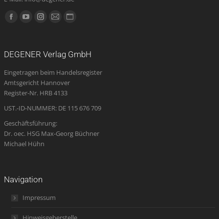
Finden Sie uns auf:
Facebook
YouTube
Instagram
E-
Website
page
page
page
Mail
page
opens
opens
opens
page
opens
DEGENER Verlag GmbH
in
in
in
opens
in
Eingetragen beim Handelsregister
new
new
new
in
new
Amtsgericht Hannover
window
window
window
new
window
Register-Nr. HRB 4133
window
UST.-ID-NUMMER: DE 115 676 709
Geschäftsführung:
Dr. oec. HSG Max-Georg Büchner
Michael Hühn
Navigation
Impressum
Hinweisgeberstelle