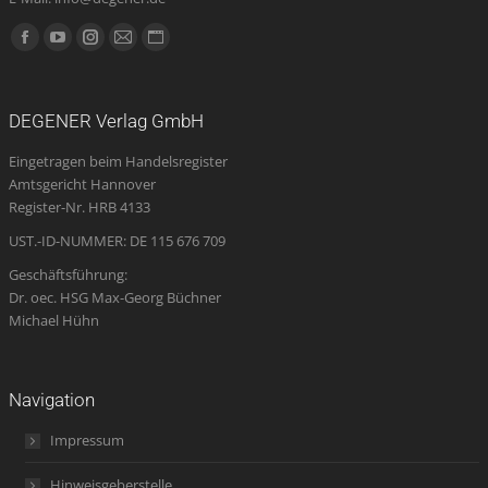
Finden Sie uns auf:
Facebook
YouTube
Instagram
E-
Website
page
page
page
Mail
page
opens
opens
opens
page
opens
DEGENER Verlag GmbH
in
in
in
opens
in
Eingetragen beim Handelsregister
new
new
new
in
new
Amtsgericht Hannover
window
window
window
new
window
Register-Nr. HRB 4133
window
UST.-ID-NUMMER: DE 115 676 709
Geschäftsführung:
Dr. oec. HSG Max-Georg Büchner
Michael Hühn
Navigation
Impressum
Hinweisgeberstelle