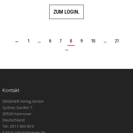
ZUM LOGIN.
←
1
…
6
7
8
9
10
…
21
→
Kontakt
DEGENER Verlag GmbH
Sydney Garden 7
30539 Hannover
Deutschland
Tel.: 0511-963 60 0
E-Mail: info@degener.de