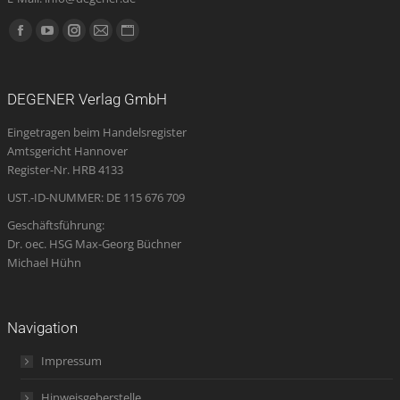
Finden Sie uns auf:
Facebook
YouTube
Instagram
E-
Website
page
page
page
Mail
page
opens
opens
opens
page
opens
DEGENER Verlag GmbH
in
in
in
opens
in
Eingetragen beim Handelsregister
new
new
new
in
new
Amtsgericht Hannover
window
window
window
new
window
Register-Nr. HRB 4133
window
UST.-ID-NUMMER: DE 115 676 709
Geschäftsführung:
Dr. oec. HSG Max-Georg Büchner
Michael Hühn
Navigation
Impressum
Hinweisgeberstelle