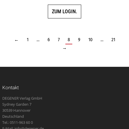
ZUM LOGIN.
←
1
…
6
7
8
9
10
…
21
→
Kontakt
DEGENER Verlag GmbH
Sydney Garden 7
30539 Hannover
Deutschland
Tel.: 0511-963 60 0
E-Mail: info@degener.de