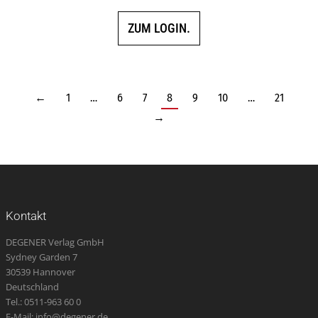
ZUM LOGIN.
←
1
…
6
7
8
9
10
…
21
→
Kontakt
DEGENER Verlag GmbH
Sydney Garden 7
30539 Hannover
Deutschland
Tel.: 0511-963 60 0
E-Mail: info@degener.de