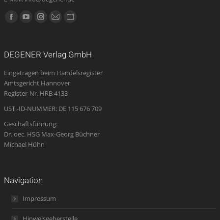
Finden Sie uns auf:
Facebook
YouTube
Instagram
E-
Website
page
page
page
Mail
page
opens
opens
opens
page
opens
DEGENER Verlag GmbH
in
in
in
opens
in
Eingetragen beim Handelsregister
new
new
new
in
new
Amtsgericht Hannover
window
window
window
new
window
Register-Nr. HRB 4133
window
UST.-ID-NUMMER: DE 115 676 709
Geschäftsführung:
Dr. oec. HSG Max-Georg Büchner
Michael Hühn
Navigation
Impressum
Hinweisgeberstelle