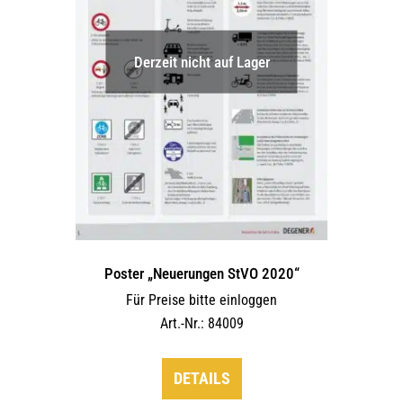
auf
der
Derzeit nicht auf Lager
Produktseite
gewählt
werden
Poster „Neuerungen StVO 2020“
Für Preise bitte einloggen
Art.-Nr.: 84009
DETAILS