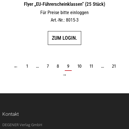
Flyer „EU-Führerscheinklassen“ (25 Stück)
Für Preise bitte einloggen
Art.-Nr.: 8015-3
ZUM LOGIN.
←
1
…
7
8
9
10
11
…
21
→
Kontakt
DEGENER Verlag GmbH