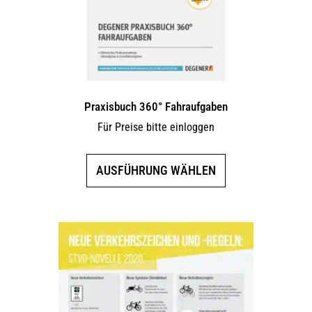
Praxisbuch 360° Fahraufgaben
Für Preise bitte einloggen
Dieses
AUSFÜHRUNG WÄHLEN
Produkt
weist
mehrere
Varianten
auf.
Die
Optionen
können