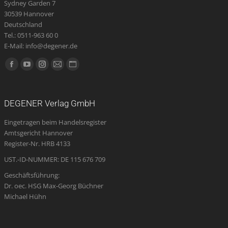
Sydney Garden 7
30539 Hannover
Deutschland
Tel.: 0511-963 60 0
E-Mail: info@degener.de
Finden Sie uns auf:
Facebook
YouTube
Instagram
E-
Website
page
page
page
Mail
page
opens
opens
opens
page
opens
DEGENER Verlag GmbH
in
in
in
opens
in
Eingetragen beim Handelsregister
new
new
new
in
new
Amtsgericht Hannover
window
window
window
new
window
Register-Nr. HRB 4133
window
UST.-ID-NUMMER: DE 115 676 709
Geschäftsführung:
Dr. oec. HSG Max-Georg Büchner
Michael Hühn