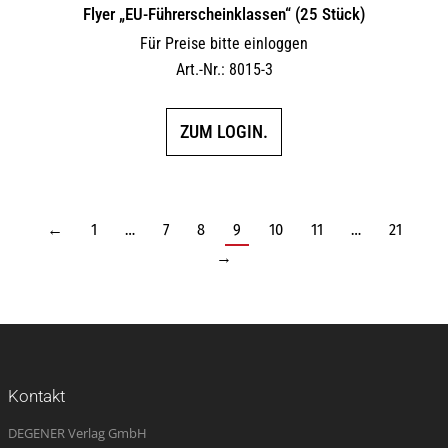
Flyer „EU-Führerscheinklassen“ (25 Stück)
Für Preise bitte einloggen
Art.-Nr.: 8015-3
ZUM LOGIN.
←
1
…
7
8
9
10
11
…
21
→
Kontakt
DEGENER Verlag GmbH