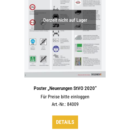
auf
der
Derzeit nicht auf Lager
Produktseite
gewählt
werden
Poster „Neuerungen StVO 2020“
Für Preise bitte einloggen
Art.-Nr.: 84009
DETAILS