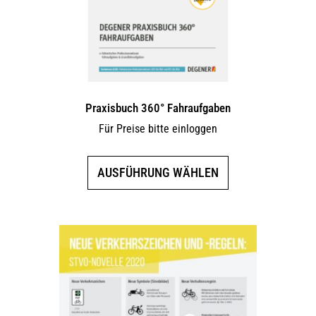
Praxisbuch 360° Fahraufgaben
Für Preise bitte einloggen
Dieses
AUSFÜHRUNG WÄHLEN
Produkt
weist
mehrere
Varianten
auf.
Die
Optionen
können