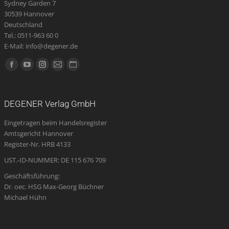
Sydney Garden 7
30539 Hannover
Deutschland
Tel.: 0511-963 60 0
E-Mail: info@degener.de
Finden Sie uns auf:
Facebook
YouTube
Instagram
E-
Website
page
page
page
Mail
page
opens
opens
opens
page
opens
DEGENER Verlag GmbH
in
in
in
opens
in
Eingetragen beim Handelsregister
new
new
new
in
new
Amtsgericht Hannover
window
window
window
new
window
Register-Nr. HRB 4133
window
UST.-ID-NUMMER: DE 115 676 709
Geschäftsführung:
Dr. oec. HSG Max-Georg Büchner
Michael Hühn