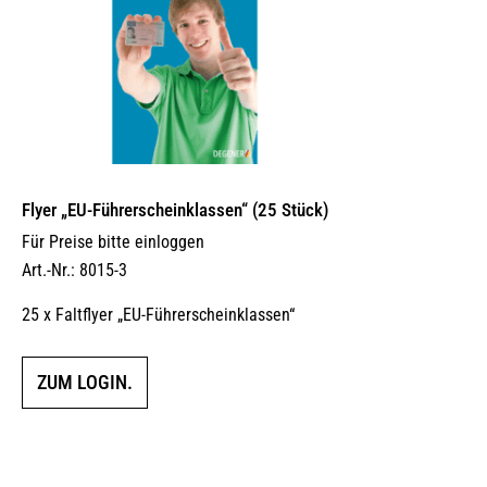
Produktseite
gewählt
werden
Flyer „EU-Führerscheinklassen“ (25 Stück)
Für Preise bitte einloggen
Art.-Nr.: 8015-3
25 x Faltflyer „EU-Führerscheinklassen“
ZUM LOGIN.