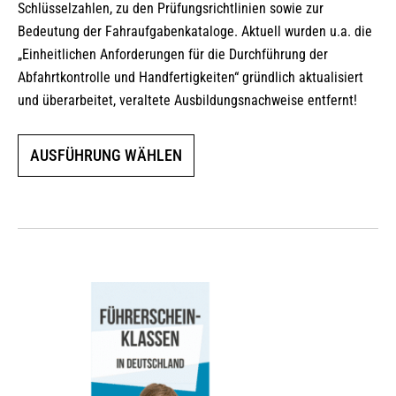
Schlüsselzahlen, zu den Prüfungsrichtlinien sowie zur
Bedeutung der Fahraufgabenkataloge. Aktuell wurden u.a. die
„Einheitlichen Anforderungen für die Durchführung der
Abfahrtkontrolle und Handfertigkeiten“ gründlich aktualisiert
und überarbeitet, veraltete Ausbildungsnachweise entfernt!
Dieses
AUSFÜHRUNG WÄHLEN
Produkt
weist
mehrere
Varianten
auf.
Die
Optionen
können
auf
der