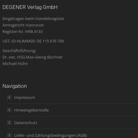
opens
opens
opens
page
opens
DEGENER Verlag GmbH
in
in
in
opens
in
Eingetragen beim Handelsregister
new
new
new
in
new
Amtsgericht Hannover
window
window
window
new
window
Register-Nr. HRB 4133
window
UST.-ID-NUMMER: DE 115 676 709
Geschäftsführung:
Dr. oec. HSG Max-Georg Büchner
Michael Hühn
Navigation
Impressum
Hinweisgeberstelle
Datenschutz
Liefer- und Zahlungsbedingungen (AGB)