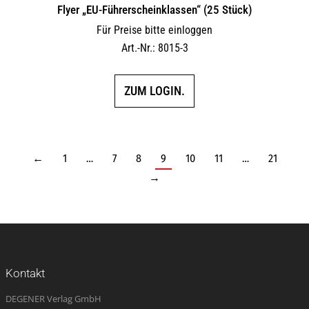
Flyer „EU-Führerscheinklassen“ (25 Stück)
Für Preise bitte einloggen
Art.-Nr.: 8015-3
ZUM LOGIN.
←
1
…
7
8
9
10
11
…
21
→
Kontakt
DEGENER Verlag GmbH