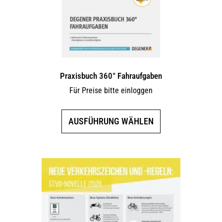
Praxisbuch 360° Fahraufgaben
Für Preise bitte einloggen
Dieses
AUSFÜHRUNG WÄHLEN
Produkt
weist
mehrere
Varianten
auf.
Die
Optionen
können