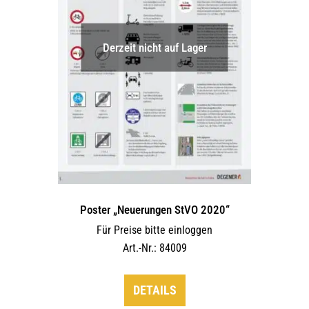
auf
der
Derzeit nicht auf Lager
Produktseite
gewählt
werden
Poster „Neuerungen StVO 2020“
Für Preise bitte einloggen
Art.-Nr.: 84009
DETAILS