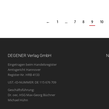
←
1
…
7
8
9
10
DEGENER Verlag GmbH
N
Eingetragen beim Handelsregister
Amtsgericht Hannover
Register-Nr. HRB 4133
UST.-ID-NUMMER: DE 115 676 709
Geschäftsführung:
Dr. oec. HSG Max-Georg Büchner
Michael Hühn