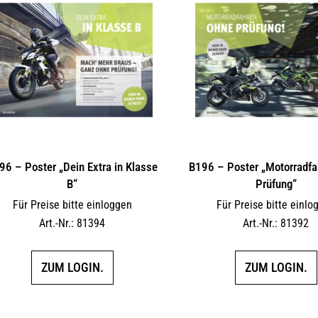
auf
der
Produktseite
gewählt
werden
96 – Poster „Dein Extra in Klasse
B196 – Poster „Motorradfa
B“
Prüfung“
Für Preise bitte einloggen
Für Preise bitte einlo
Art.-Nr.: 81394
Art.-Nr.: 81392
ZUM LOGIN.
ZUM LOGIN.