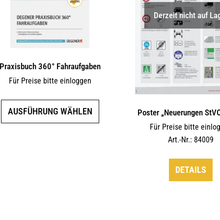
Derzeit nicht auf La
Praxisbuch 360° Fahraufgaben
Für Preise bitte einloggen
Dieses
AUSFÜHRUNG WÄHLEN
Poster „Neuerungen StV
Produkt
Für Preise bitte einlo
weist
Art.-Nr.: 84009
mehrere
Varianten
DETAILS
auf.
Die
Optionen
können