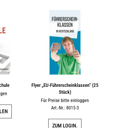
schule
Flyer „EU-Führerscheinklassen“ (25
Stück)
ggen
Für Preise bitte einloggen
Dieses
Art.-Nr.: 8015-3
LEN
Produkt
weist
ZUM LOGIN.