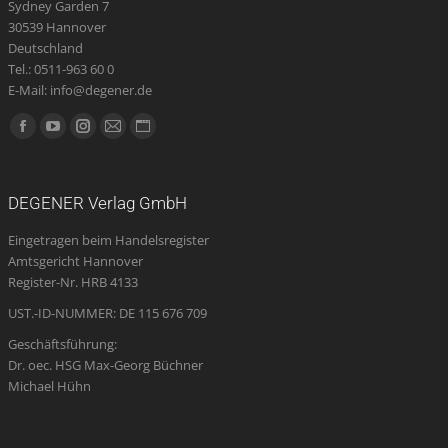
Sydney Garden 7
30539 Hannover
Deutschland
Tel.: 0511-963 60 0
E-Mail: info@degener.de
Finden Sie uns auf:
Facebook
YouTube
Instagram
E-
Website
page
page
page
Mail
page
opens
opens
opens
page
opens
DEGENER Verlag GmbH
in
in
in
opens
in
Eingetragen beim Handelsregister
new
new
new
in
new
Amtsgericht Hannover
window
window
window
new
window
Register-Nr. HRB 4133
window
UST.-ID-NUMMER: DE 115 676 709
Geschäftsführung:
Dr. oec. HSG Max-Georg Büchner
Michael Hühn