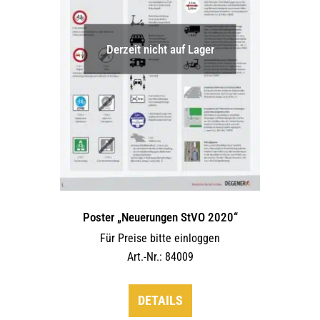
auf
der
Derzeit nicht auf Lager
Produktseite
gewählt
werden
Poster „Neuerungen StVO 2020“
Für Preise bitte einloggen
Art.-Nr.: 84009
DETAILS