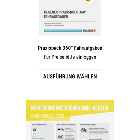
Praxisbuch 360° Fahraufgaben
Für Preise bitte einloggen
Dieses
AUSFÜHRUNG WÄHLEN
Produkt
weist
mehrere
Varianten
auf.
Die
Optionen
können