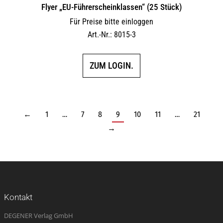
Flyer „EU-Führerscheinklassen“ (25 Stück)
Für Preise bitte einloggen
Art.-Nr.: 8015-3
ZUM LOGIN.
←
1
…
7
8
9
10
11
…
21
→
Kontakt
DEGENER Verlag GmbH