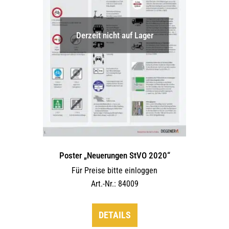
auf
der
Derzeit nicht auf Lager
Produktseite
gewählt
werden
Poster „Neuerungen StVO 2020“
Für Preise bitte einloggen
Art.-Nr.: 84009
DETAILS