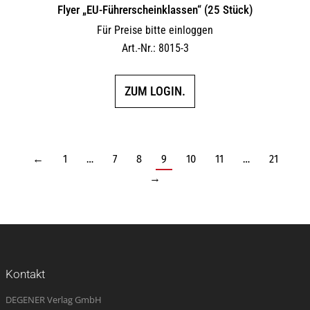
Flyer „EU-Führerscheinklassen“ (25 Stück)
Für Preise bitte einloggen
Art.-Nr.: 8015-3
ZUM LOGIN.
←
1
…
7
8
9
10
11
…
21
→
Kontakt
DEGENER Verlag GmbH