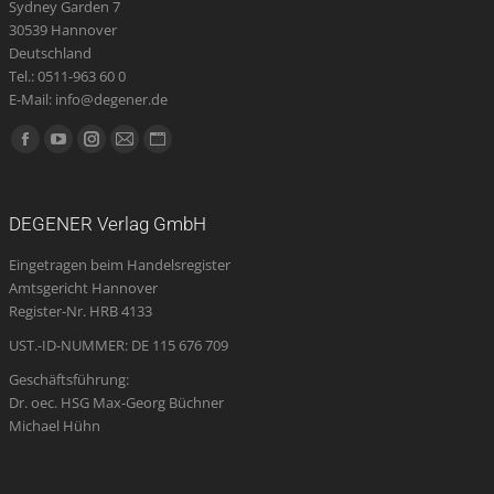
Sydney Garden 7
30539 Hannover
Deutschland
Tel.: 0511-963 60 0
E-Mail: info@degener.de
Finden Sie uns auf:
Facebook
YouTube
Instagram
E-
Website
page
page
page
Mail
page
opens
opens
opens
page
opens
DEGENER Verlag GmbH
in
in
in
opens
in
Eingetragen beim Handelsregister
new
new
new
in
new
Amtsgericht Hannover
window
window
window
new
window
Register-Nr. HRB 4133
window
UST.-ID-NUMMER: DE 115 676 709
Geschäftsführung:
Dr. oec. HSG Max-Georg Büchner
Michael Hühn