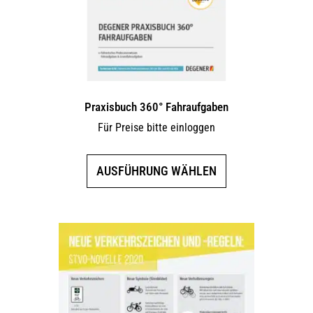
Praxisbuch 360° Fahraufgaben
Für Preise bitte einloggen
Dieses
AUSFÜHRUNG WÄHLEN
Produkt
weist
mehrere
Varianten
auf.
Die
Optionen
können