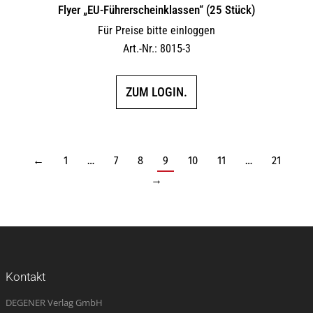
Flyer „EU-Führerscheinklassen“ (25 Stück)
Für Preise bitte einloggen
Art.-Nr.: 8015-3
ZUM LOGIN.
←
1
…
7
8
9
10
11
…
21
→
Kontakt
DEGENER Verlag GmbH