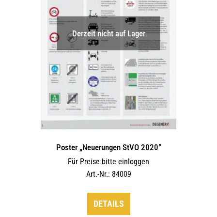
auf
der
Derzeit nicht auf Lager
Produktseite
gewählt
werden
Poster „Neuerungen StVO 2020“
Für Preise bitte einloggen
Art.-Nr.: 84009
DETAILS