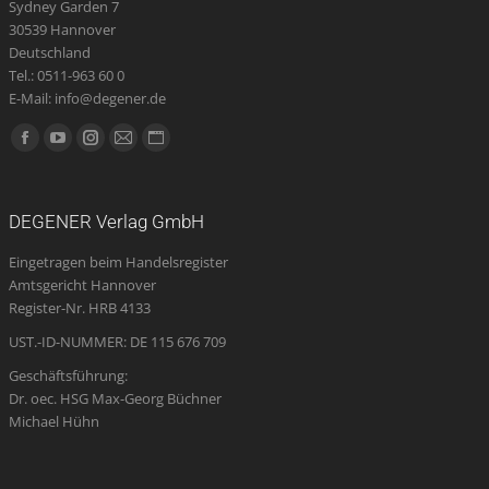
Sydney Garden 7
30539 Hannover
Deutschland
Tel.: 0511-963 60 0
E-Mail: info@degener.de
Finden Sie uns auf:
Facebook
YouTube
Instagram
E-
Website
page
page
page
Mail
page
opens
opens
opens
page
opens
DEGENER Verlag GmbH
in
in
in
opens
in
Eingetragen beim Handelsregister
new
new
new
in
new
Amtsgericht Hannover
window
window
window
new
window
Register-Nr. HRB 4133
window
UST.-ID-NUMMER: DE 115 676 709
Geschäftsführung:
Dr. oec. HSG Max-Georg Büchner
Michael Hühn