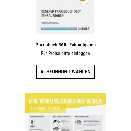
Praxisbuch 360° Fahraufgaben
Für Preise bitte einloggen
Dieses
AUSFÜHRUNG WÄHLEN
Produkt
weist
mehrere
Varianten
auf.
Die
Optionen
können