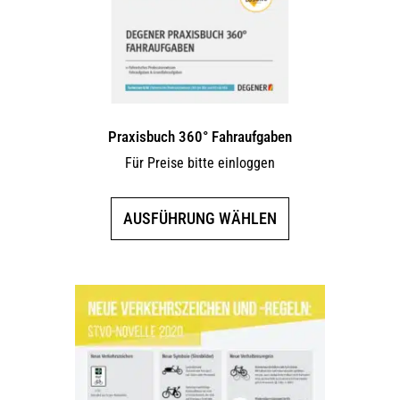
Praxisbuch 360° Fahraufgaben
Für Preise bitte einloggen
Dieses
AUSFÜHRUNG WÄHLEN
Produkt
weist
mehrere
Varianten
auf.
Die
Optionen
können