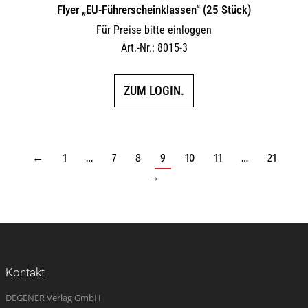
Flyer „EU-Führerscheinklassen“ (25 Stück)
Für Preise bitte einloggen
Art.-Nr.: 8015-3
ZUM LOGIN.
←
1
…
7
8
9
10
11
…
21
→
Kontakt
DEGENER Verlag GmbH