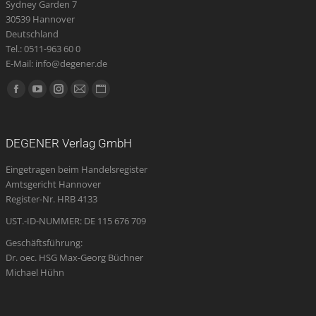
Sydney Garden 7
30539 Hannover
Deutschland
Tel.: 0511-963 60 0
E-Mail: info@degener.de
Finden Sie uns auf:
Facebook
YouTube
Instagram
E-
Website
page
page
page
Mail
page
opens
opens
opens
page
opens
DEGENER Verlag GmbH
in
in
in
opens
in
Eingetragen beim Handelsregister
new
new
new
in
new
Amtsgericht Hannover
window
window
window
new
window
Register-Nr. HRB 4133
window
UST.-ID-NUMMER: DE 115 676 709
Geschäftsführung:
Dr. oec. HSG Max-Georg Büchner
Michael Hühn