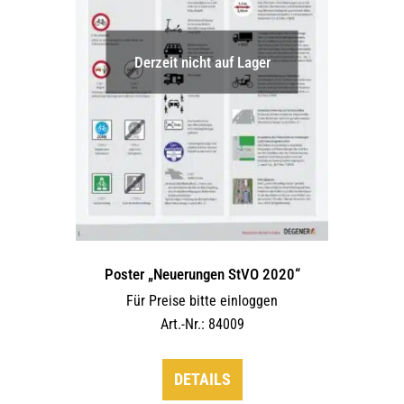
auf
der
Derzeit nicht auf Lager
Produktseite
gewählt
werden
Poster „Neuerungen StVO 2020“
Für Preise bitte einloggen
Art.-Nr.: 84009
DETAILS