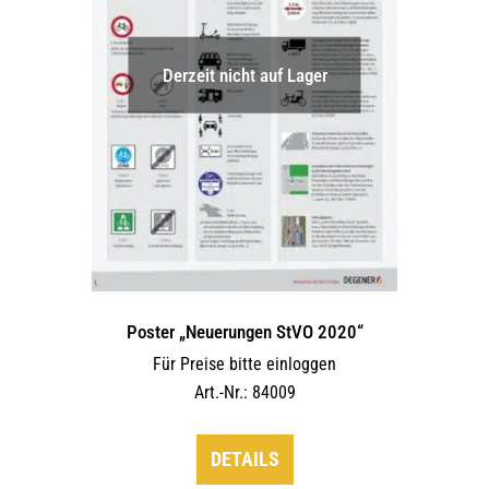
auf
der
Derzeit nicht auf Lager
Produktseite
gewählt
werden
Poster „Neuerungen StVO 2020“
Für Preise bitte einloggen
Art.-Nr.: 84009
DETAILS