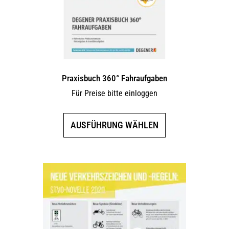
Praxisbuch 360° Fahraufgaben
Für Preise bitte einloggen
Dieses
AUSFÜHRUNG WÄHLEN
Produkt
weist
mehrere
Varianten
auf.
Die
Optionen
können