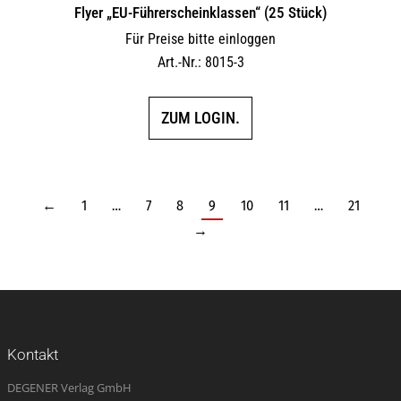
Flyer „EU-Führerscheinklassen“ (25 Stück)
Für Preise bitte einloggen
Art.-Nr.: 8015-3
ZUM LOGIN.
←
1
…
7
8
9
10
11
…
21
→
Kontakt
DEGENER Verlag GmbH