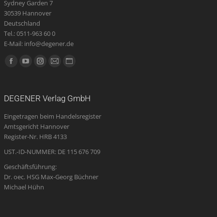
Sydney Garden 7
30539 Hannover
Deutschland
Tel.: 0511-963 60 0
E-Mail: info@degener.de
Finden Sie uns auf:
Facebook
YouTube
Instagram
E-
Website
page
page
page
Mail
page
opens
opens
opens
page
opens
DEGENER Verlag GmbH
in
in
in
opens
in
Eingetragen beim Handelsregister
new
new
new
in
new
Amtsgericht Hannover
window
window
window
new
window
Register-Nr. HRB 4133
window
UST.-ID-NUMMER: DE 115 676 709
Geschäftsführung:
Dr. oec. HSG Max-Georg Büchner
Michael Hühn