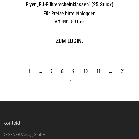
Flyer „EU-Führerscheinklassen“ (25 Stück)
Für Preise bitte einloggen
Art.-Nr.: 8015-3
ZUM LOGIN.
←
1
…
7
8
9
10
11
…
21
→
Kontakt
DEGENER Verlag GmbH