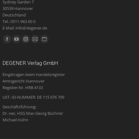
Sydney Garden 7
30539 Hannover
Deutschland
Tel.: 0511-963 60 0
E-Mail: info@degener.de
Finden Sie uns auf:
Facebook
YouTube
Instagram
E-
Website
page
page
page
Mail
page
opens
opens
opens
page
opens
DEGENER Verlag GmbH
in
in
in
opens
in
Eingetragen beim Handelsregister
new
new
new
in
new
Amtsgericht Hannover
window
window
window
new
window
Register-Nr. HRB 4133
window
UST.-ID-NUMMER: DE 115 676 709
Geschäftsführung:
Dr. oec. HSG Max-Georg Büchner
Michael Hühn