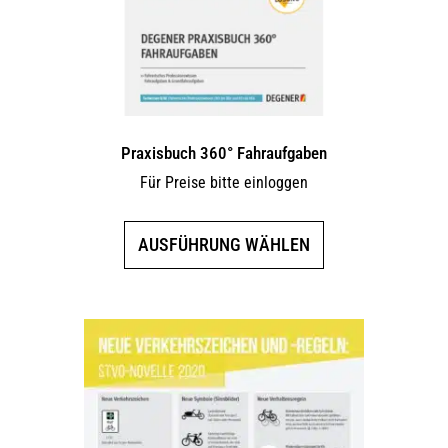
Praxisbuch 360° Fahraufgaben
Für Preise bitte einloggen
Dieses
AUSFÜHRUNG WÄHLEN
Produkt
weist
mehrere
Varianten
auf.
Die
Optionen
können