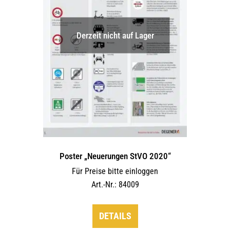
auf
der
Derzeit nicht auf Lager
Produktseite
gewählt
werden
Poster „Neuerungen StVO 2020“
Für Preise bitte einloggen
Art.-Nr.: 84009
DETAILS