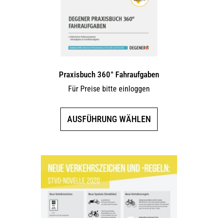
Praxisbuch 360° Fahraufgaben
Für Preise bitte einloggen
Dieses
AUSFÜHRUNG WÄHLEN
Produkt
weist
mehrere
Varianten
auf.
Die
Optionen
können