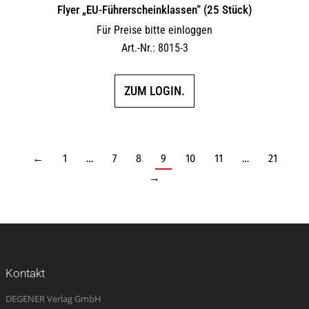
Flyer „EU-Führerscheinklassen“ (25 Stück)
Für Preise bitte einloggen
Art.-Nr.: 8015-3
ZUM LOGIN.
←
1
…
7
8
9
10
11
…
21
→
Kontakt
DEGENER Verlag GmbH