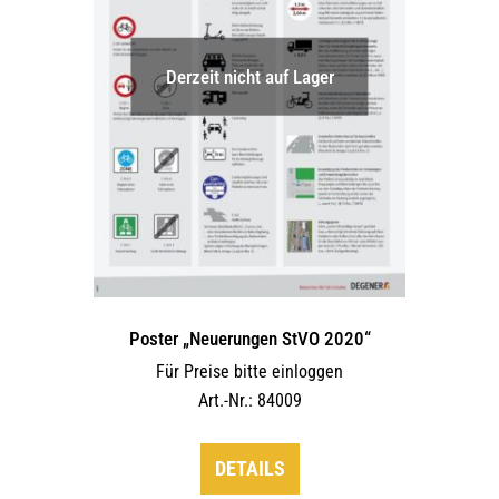
auf
der
Derzeit nicht auf Lager
Produktseite
gewählt
werden
Poster „Neuerungen StVO 2020“
Für Preise bitte einloggen
Art.-Nr.: 84009
DETAILS