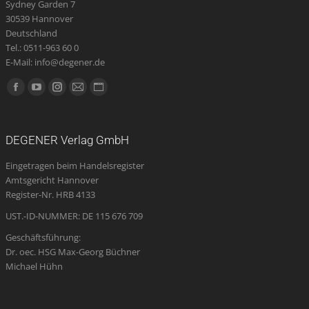
Sydney Garden 7
30539 Hannover
Deutschland
Tel.: 0511-963 60 0
E-Mail: info@degener.de
Finden Sie uns auf:
Facebook
YouTube
Instagram
E-
Website
page
page
page
Mail
page
opens
opens
opens
page
opens
DEGENER Verlag GmbH
in
in
in
opens
in
Eingetragen beim Handelsregister
new
new
new
in
new
Amtsgericht Hannover
window
window
window
new
window
Register-Nr. HRB 4133
window
UST.-ID-NUMMER: DE 115 676 709
Geschäftsführung:
Dr. oec. HSG Max-Georg Büchner
Michael Hühn