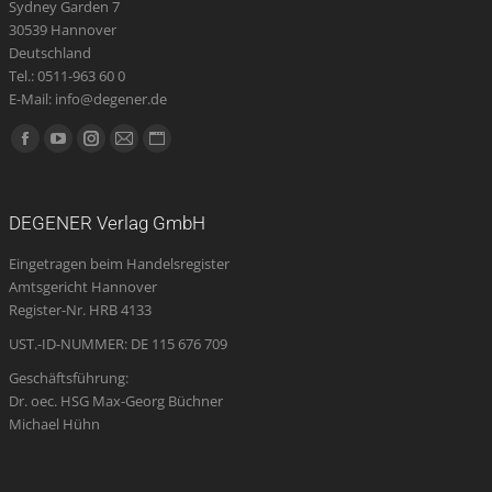
Sydney Garden 7
30539 Hannover
Deutschland
Tel.: 0511-963 60 0
E-Mail: info@degener.de
Finden Sie uns auf:
Facebook
YouTube
Instagram
E-
Website
page
page
page
Mail
page
opens
opens
opens
page
opens
DEGENER Verlag GmbH
in
in
in
opens
in
Eingetragen beim Handelsregister
new
new
new
in
new
Amtsgericht Hannover
window
window
window
new
window
Register-Nr. HRB 4133
window
UST.-ID-NUMMER: DE 115 676 709
Geschäftsführung:
Dr. oec. HSG Max-Georg Büchner
Michael Hühn