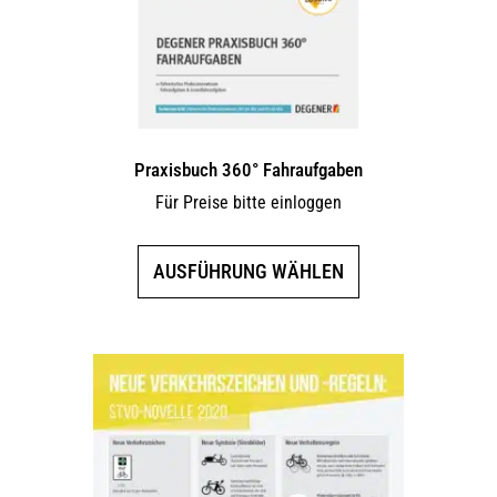
Praxisbuch 360° Fahraufgaben
Für Preise bitte einloggen
Dieses
AUSFÜHRUNG WÄHLEN
Produkt
weist
mehrere
Varianten
auf.
Die
Optionen
können