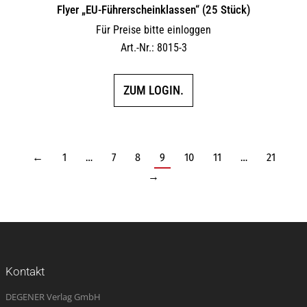
Flyer „EU-Führerscheinklassen“ (25 Stück)
Für Preise bitte einloggen
Art.-Nr.: 8015-3
ZUM LOGIN.
←
1
…
7
8
9
10
11
…
21
→
Kontakt
DEGENER Verlag GmbH