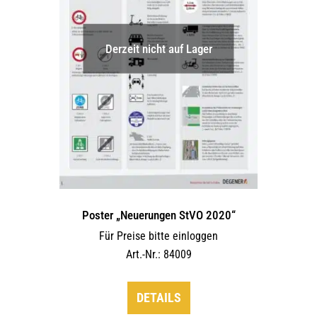
auf
der
Derzeit nicht auf Lager
Produktseite
gewählt
werden
Poster „Neuerungen StVO 2020“
Für Preise bitte einloggen
Art.-Nr.: 84009
DETAILS