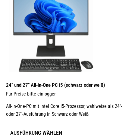
können
auf
der
Produktseite
gewählt
werden
24″ und 27″ All-in-One PC i5 (schwarz oder weiß)
Für Preise bitte einloggen
All-in-One-PC mit Intel Core i5-Prozessor, wahlweise als 24″-
oder 27″-Ausführung in Schwarz oder Weiß
Dieses
AUSFÜHRUNG WÄHLEN