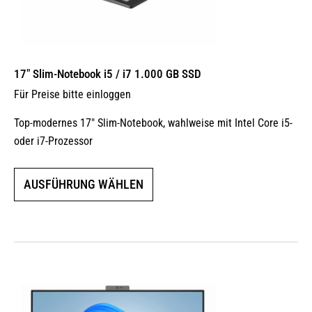
17″ Slim-Notebook i5 / i7 1.000 GB SSD
Für Preise bitte einloggen
Top-modernes 17″ Slim-Notebook, wahlweise mit Intel Core i5-
oder i7-Prozessor
Dieses
AUSFÜHRUNG WÄHLEN
Produkt
weist
mehrere
Varianten
auf.
Die
Optionen