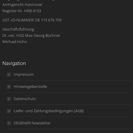
Amtsgericht Hannover
window
window
window
new
window
Register-Nr. HRB 4133
window
UST.-ID-NUMMER: DE 115 676 709
Geschäftsführung:
Dr. oec. HSG Max-Georg Büchner
Michael Hühn
Navigation
Impressum
Hinweisgeberstelle
Datenschutz
Liefer- und Zahlungsbedingungen (AGB)
DEGENER Newsletter