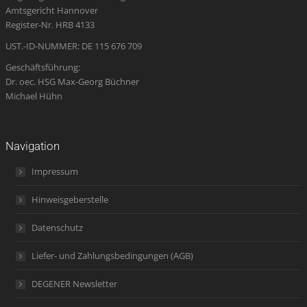
Amtsgericht Hannover
window
window
window
new
window
Register-Nr. HRB 4133
window
UST.-ID-NUMMER: DE 115 676 709
Geschäftsführung:
Dr. oec. HSG Max-Georg Büchner
Michael Hühn
Navigation
Impressum
Hinweisgeberstelle
Datenschutz
Liefer- und Zahlungsbedingungen (AGB)
DEGENER Newsletter