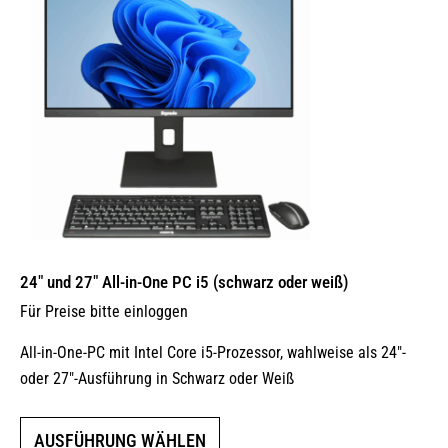
können
auf
der
Produktseite
gewählt
werden
24″ und 27″ All-in-One PC i5 (schwarz oder weiß)
Für Preise bitte einloggen
All-in-One-PC mit Intel Core i5-Prozessor, wahlweise als 24″-
oder 27″-Ausführung in Schwarz oder Weiß
Dieses
AUSFÜHRUNG WÄHLEN