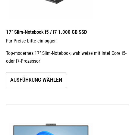
17″ Slim-Notebook i5 / i7 1.000 GB SSD
Für Preise bitte einloggen
Top-modernes 17″ Slim-Notebook, wahlweise mit Intel Core i5-
oder i7-Prozessor
Dieses
AUSFÜHRUNG WÄHLEN
Produkt
weist
mehrere
Varianten
auf.
Die
Optionen